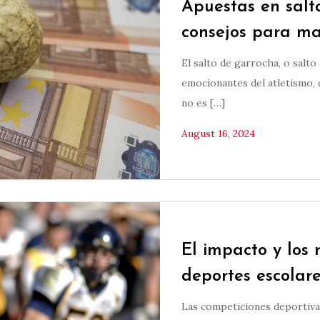
Apuestas en salt
consejos para ma
El salto de garrocha, o salto 
emocionantes del atletismo, 
no es […]
August 16, 2024
El impacto y los 
deportes escolar
Las competiciones deportiva