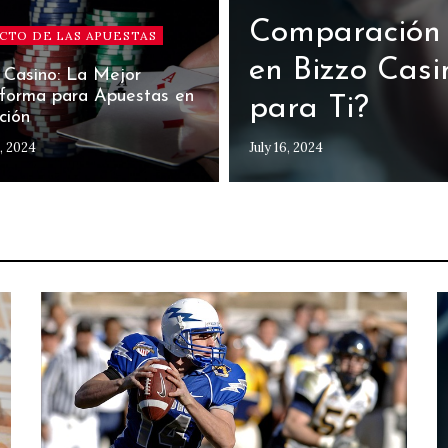
Comparación
CTO DE LAS APUESTAS
en Bizzo Casi
 Casino: La Mejor
aforma para Apuestas en
para Ti?
ción
, 2024
July 16, 2024