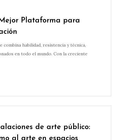
 Mejor Plataforma para
ación
 combina habilidad, resistencia y técnica,
ionados en todo el mundo. Con la creciente
alaciones de arte público:
mo al arte en espacios