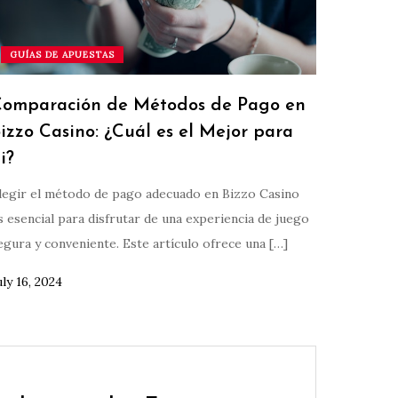
GUÍAS DE APUESTAS
Comparación de Métodos de Pago en
izzo Casino: ¿Cuál es el Mejor para
i?
legir el método de pago adecuado en Bizzo Casino
s esencial para disfrutar de una experiencia de juego
egura y conveniente. Este artículo ofrece una […]
uly 16, 2024