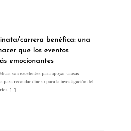
nata/carrera benéfica: una
acer que los eventos
más emocionantes
éficas son excelentes para apoyar causas
 para recaudar dinero para la investigación del
ios. […]