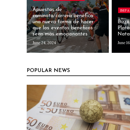
Apuestas de
IMPA
caminata/carrera benéfica:
una nueva forma de hacer
Bizzo
que los eventos benéficos
Plat
sean más emocionantes
Nata
June 24, 2024
June 16
POPULAR NEWS